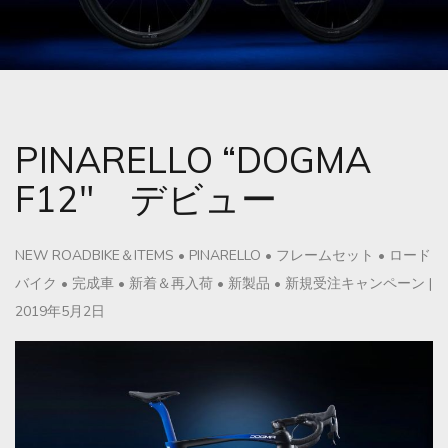
PINARELLO “DOGMA
F12″ デビュー
NEW ROADBIKE＆ITEMS
•
PINARELLO
•
フレームセット
•
ロード
バイク
•
完成車
•
新着＆再入荷
•
新製品
•
新規受注キャンペーン
|
2019年5月2日