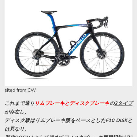
sited from CW
これまで通り
リムブレーキとディスクブレーキ
の
2タイプ
が存在
し、
ディスク版はリムブレーキ版をベースとしたF10 DISKと
は異なり、