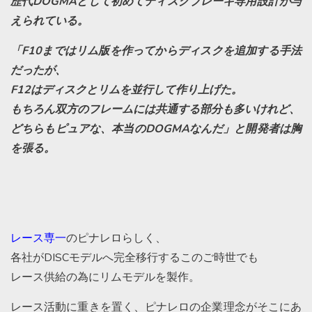
歴代DOGMAとして初めてディスクブレーキ専用設計が与
えられている。
「F10まではリム版を作ってからディスクを追加する手法
だったが、
F12はディスクとリムを並行して作り上げた。
もちろん双方のフレームには共通する部分も多いけれど、
どちらもピュアな、本当のDOGMAなんだ」と開発者は胸
を張る。
レース専一
のピナレロらしく、
各社がDISCモデルへ完全移行するこのご時世でも
レース供給の為にリムモデルを製作。
レース活動に重きを置く、ピナレロの企業理念がそこにあ