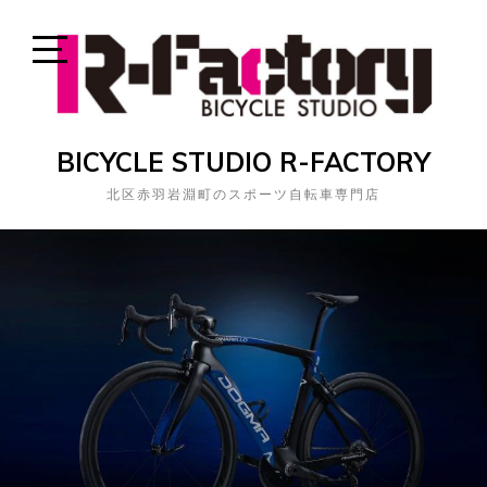
Skip
to
content
Open
Sidebar
BICYCLE STUDIO R-FACTORY
北区赤羽岩淵町のスポーツ自転車専門店