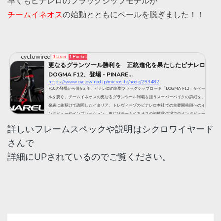
早くもピナレロのフラッグシップモデルが
チームイネオス
の始動とともにベールを脱ぎました！！
cyclowired
1 User
1 Pocket
更なるグランツール勝利を 正統進化を果たしたピナレロ
DOGMA F12、登場 - PINARE...
https://www.cyclowired.jp/microsite/node/293482
F10の登場から僅か2年、ピナレロの新型フラッグシップロード「DOGMA F12」がベー
ルを脱ぐ。チームイネオスの更なるグランツール制覇を担うスーパーバイクの詳細を、
発表に先駆けて訪問したイタリア、トレヴィーゾのピナレロ本社での主要開発陣へのイ
ンタビューやインプレッション、更にはチームイネオスの初披露の場でのインタビュー
を通し、徹底的に掘り下げていきたい。
詳しいフレームスペックや説明はシクロワイヤード
さんで
詳細にUPされているのでご覧ください。