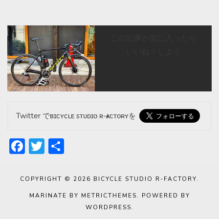
この記事が気に入ったら
いいね！しよう
Twitter でʙɪᴄʏᴄʟᴇ sᴛᴜᴅɪᴏ ʀ-ғᴀᴄᴛᴏʀʏを
Facebook
Twitter
共
有
COPYRIGHT © 2026
BICYCLE STUDIO R-FACTORY
.
MARINATE BY METRICTHEMES
. POWERED BY
WORDPRESS
.