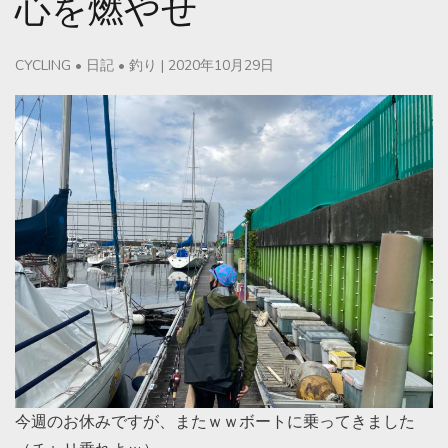
心を燃やせ
CYCLING
•
日記
•
釣り
|
2020年10月29日
今週のお休みですが、またｗｗボートに乗ってきました