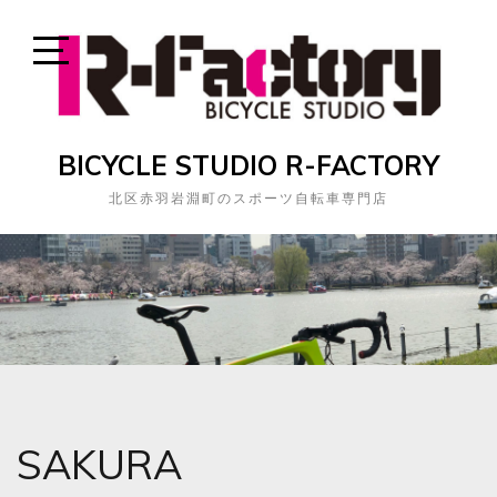
Skip
to
content
Open
Sidebar
BICYCLE STUDIO R-FACTORY
北区赤羽岩淵町のスポーツ自転車専門店
SAKURA