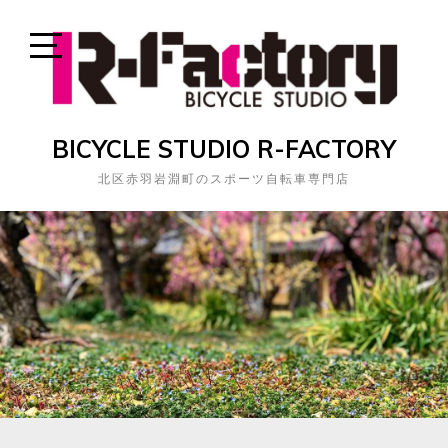
Skip
to
content
Open
Sidebar
BICYCLE STUDIO R-FACTORY
北区赤羽岩淵町のスポーツ自転車専門店