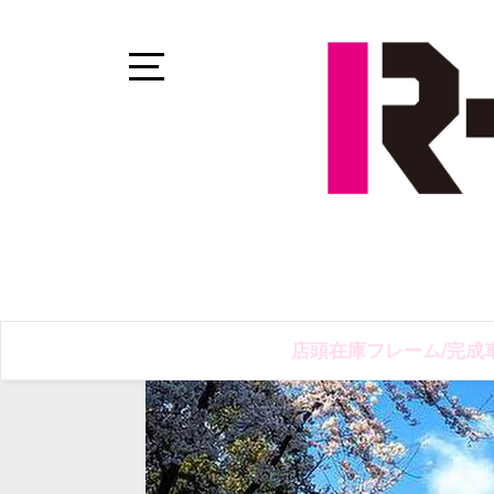
Skip
to
content
Open
Sidebar
店頭在庫フレーム/完成