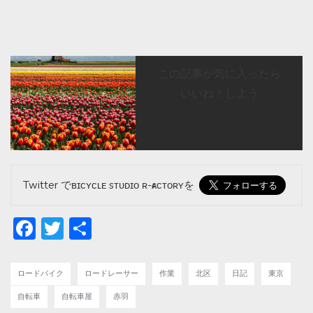
この記事が気に入ったら
いいね！しよう
Twitter でʙɪᴄʏᴄʟᴇ sᴛᴜᴅɪᴏ ʀ-ғᴀᴄᴛᴏʀʏを
Facebook
Twitter
共
有
ロードバイク
ロードレーサー
作業
北区
日記
東京
自転車
自転車屋
赤羽