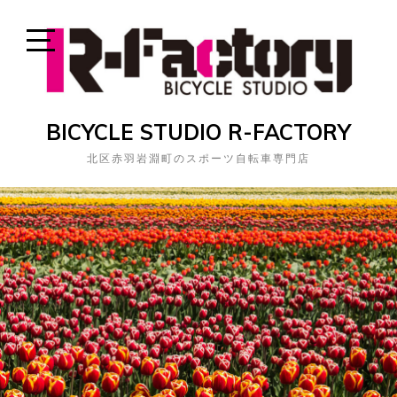
Skip
to
content
Open
Sidebar
BICYCLE STUDIO R-FACTORY
北区赤羽岩淵町のスポーツ自転車専門店