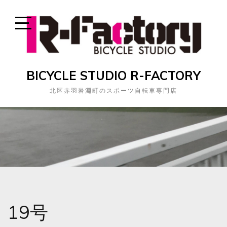
Skip
to
content
Open
Sidebar
BICYCLE STUDIO R-FACTORY
北区赤羽岩淵町のスポーツ自転車専門店
19号