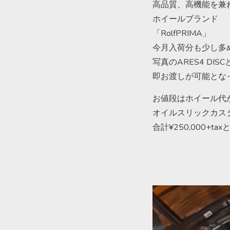
高品質、高機能を兼
ホイールブランド
「RolfPRIMA」
今月入荷分も少し多
写真のARES4 DISCと
即お渡しが可能とな
お値段はホイール代が¥
オイルスリックカスタム
合計¥250,000+ta