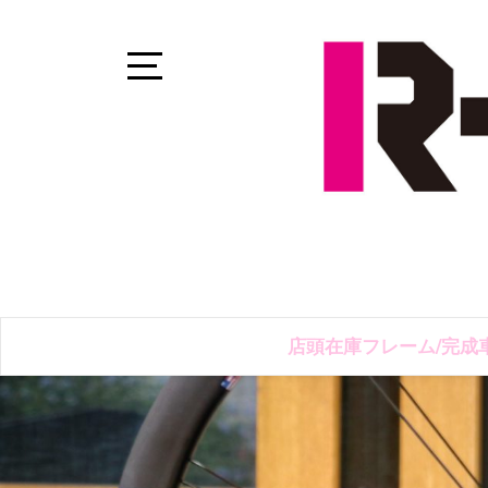
Skip
to
content
Open
Sidebar
店頭在庫フレーム/完成