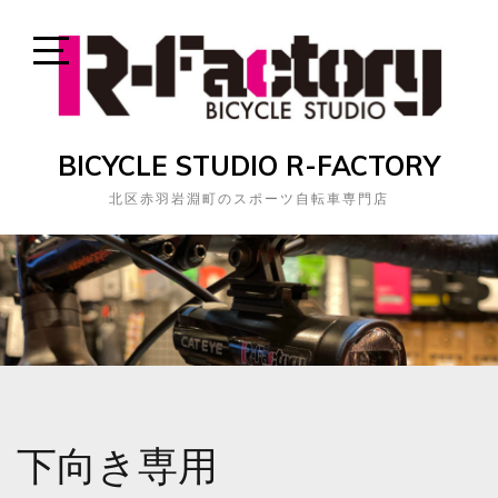
Skip
to
content
Open
Sidebar
BICYCLE STUDIO R-FACTORY
北区赤羽岩淵町のスポーツ自転車専門店
下向き専用