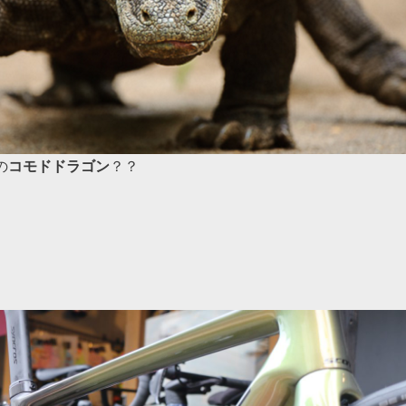
の
コモドドラゴン
？？