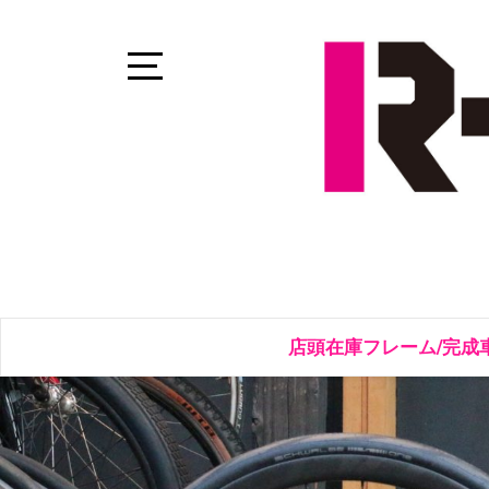
Skip
to
content
Open
Sidebar
店頭在庫フレーム/完成