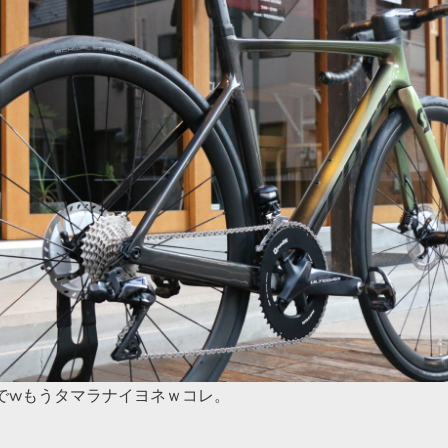
でwもうタマラナイヨネｗコレ。