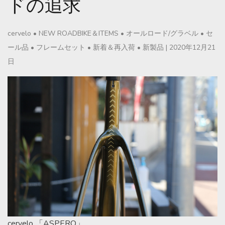
ドの追求
cervelo
•
NEW ROADBIKE＆ITEMS
•
オールロード/グラベル
•
セ
ール品
•
フレームセット
•
新着＆再入荷
•
新製品
|
2020年12月21
日
cervelo 「ASPERO」