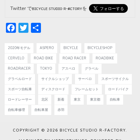
Twitter でʙɪᴄʏᴄʟᴇ sᴛᴜᴅɪᴏ ʀ-ғᴀᴄᴛᴏʀʏを
Facebook
Twitter
共
有
2020年モデル
ASPERO
BICYCLE
BICYCLESHOP
CERVELO
ROAD BIKE
ROAD RACER
ROADBIKE
ROADRACER
TOKYO
アスペロ
グラベル
グラベルロード
サイクルショップ
サーベロ
スポーツサイクル
スポーツ自転車
ディスクロード
フレームセット
ロードバイク
ロードレーサー
北区
新着
東京
東京都
自転車
自転車修理
自転車屋
赤羽
COPYRIGHT © 2026
BICYCLE STUDIO R-FACTORY
.