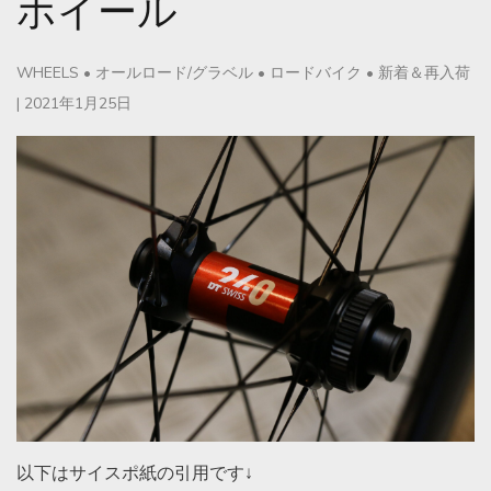
ホイール
WHEELS
•
オールロード/グラベル
•
ロードバイク
•
新着＆再入荷
|
2021年1月25日
以下はサイスポ紙の引用です↓