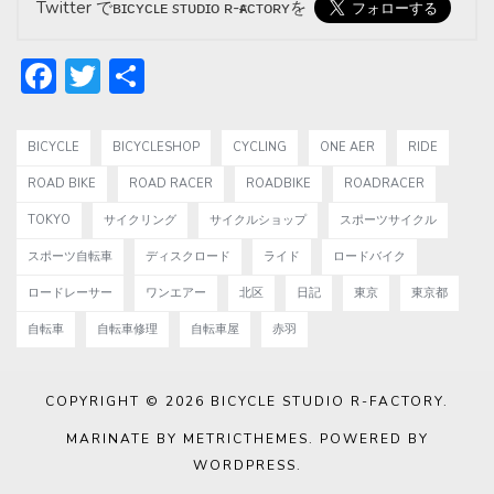
Twitter でʙɪᴄʏᴄʟᴇ sᴛᴜᴅɪᴏ ʀ-ғᴀᴄᴛᴏʀʏを
Facebook
Twitter
共
有
BICYCLE
BICYCLESHOP
CYCLING
ONE AER
RIDE
ROAD BIKE
ROAD RACER
ROADBIKE
ROADRACER
TOKYO
サイクリング
サイクルショップ
スポーツサイクル
スポーツ自転車
ディスクロード
ライド
ロードバイク
ロードレーサー
ワンエアー
北区
日記
東京
東京都
自転車
自転車修理
自転車屋
赤羽
COPYRIGHT © 2026
BICYCLE STUDIO R-FACTORY
.
MARINATE BY METRICTHEMES
. POWERED BY
WORDPRESS
.