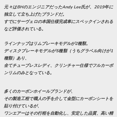
元々はBHのエンジニアだったAndy Lee氏が、2019年に
独立して立ち上げたブランドだ。
すでにサーヴェロの本国仕様完成車にスペックインされる
など評価されている。
ラインナップはリムブレーキモデルが2種類。
ディスクブレーキモデルが5種類（うちグラベル向けが1
種類）あり、
全てチューブレスレディ、クリンチャー仕様でフルカーボ
ンリムのみとなっている。
多くのカーボンホイールブランドが、
その製造工程で職人の手を介して金型にカーボンシートを
貼り付けているが、
ワンエアーはその行程を自動化し、安定した品質、高い精