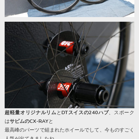
超軽量オリジナルリム
と
DTスイスの240ハブ
、スポーク
は
サピムのCX-RAY
と
最高峰のパーツで組まれたホイールでして、今ものすごく
人気が出てきましたね。