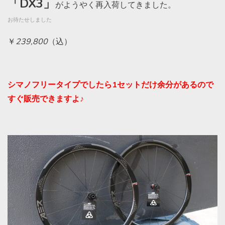
「
DX3
」
がようやく再入荷してきました。
お待たせしました
￥
239,800
（込）
シマノフリータイプでしたら
1
セットだけ余分があるので
すぐ販売できますよ
♪