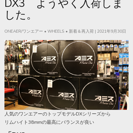
DX3 ようやく入荷しま
した。
ONEAER/ワンエアー
•
WHEELS
•
新着＆再入荷
|
2021年9月30日
人気のワンエアーのトップモデルDXシリーズから
リムハイト38mmの最高にバランスが良い