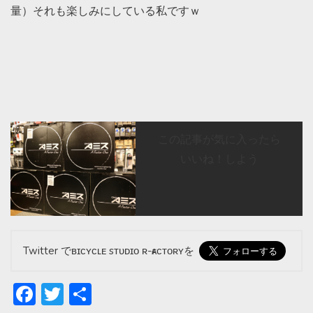
量）それも楽しみにしている私ですｗ
この記事が気に入ったら
いいね！しよう
Twitter でʙɪᴄʏᴄʟᴇ sᴛᴜᴅɪᴏ ʀ-ғᴀᴄᴛᴏʀʏを
Facebook
Twitter
共