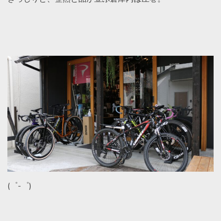
(゜-゜)