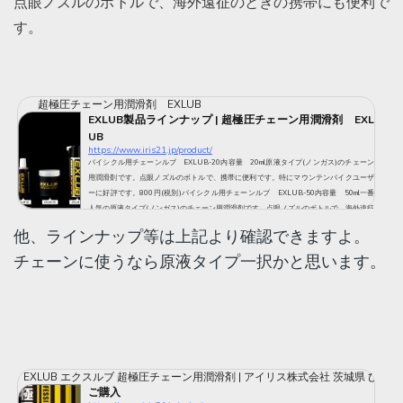
点眼ノズルのボトルで、海外遠征のときの携帯にも便利で
す。
超極圧チェーン用潤滑剤 EXLUB
EXLUB製品ラインナップ | 超極圧チェーン用潤滑剤 EXL
UB
https://www.iris21.jp/product/
バイシクル用チェーンルブ EXLUB-20内容量 20ml原液タイプ(ノンガス)のチェーン
用潤滑剤です。点眼ノズルのボトルで、携帯に便利です。特にマウンテンバイクユーザ
ーに好評です。800円(税別)バイシクル用チェーンルブ EXLUB-50内容量 50ml一番
人気の原液タイプ(ノンガス)のチェーン用潤滑剤です。点眼ノズルのボトルで、海外遠征
のときの携帯にも便利です。1600円(税別)バイシクル用チェーンルブ EXLUB-60内容
他、ラインナップ等は上記より確認できますよ。
量
チェーンに使うなら原液タイプ一択かと思います。
EXLUB エクスルブ 超極圧チェーン用潤滑剤 | アイリス株式会社 茨城県 ひた
ご購入