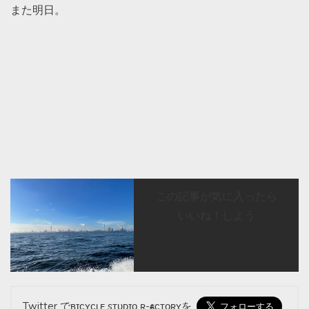
また明日。
この記事が気に入ったら
いいね！しよう
Twitter でʙɪᴄʏᴄʟᴇ sᴛᴜᴅɪᴏ ʀ-ғᴀᴄᴛᴏʀʏを