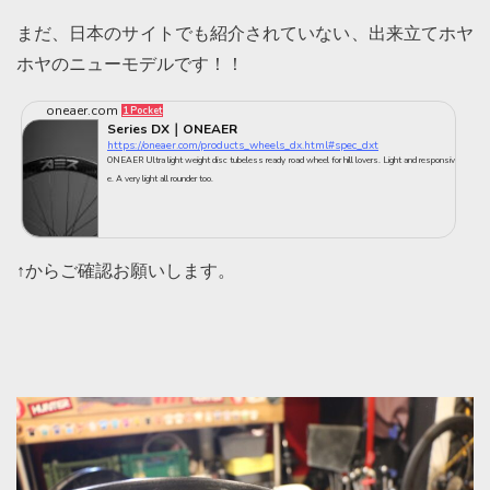
まだ、日本のサイトでも紹介されていない、出来立てホヤ
ホヤのニューモデルです！！
oneaer.com
1 Pocket
Series DX｜ONEAER
https://oneaer.com/products_wheels_dx.html#spec_dxt
ONEAER Ultra light weight disc tubeless ready road wheel for hill lovers. Light and responsiv
e. A very light all rounder too.
↑からご確認お願いします。