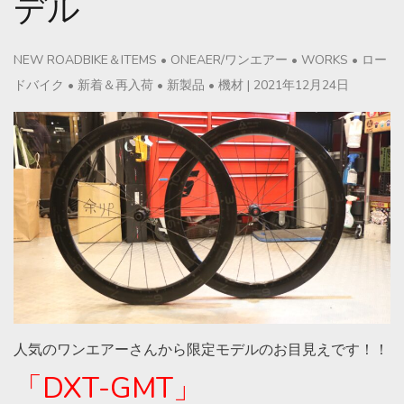
デル
NEW ROADBIKE＆ITEMS
•
ONEAER/ワンエアー
•
WORKS
•
ロー
ドバイク
•
新着＆再入荷
•
新製品
•
機材
|
2021年12月24日
人気のワンエアーさんから限定モデルのお目見えです！！
「
DXT-GMT
」