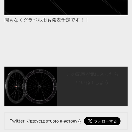
間もなくグラベル用も発表予定です！！
この記事が気に入ったら
いいね！しよう
Twitter でʙɪᴄʏᴄʟᴇ sᴛᴜᴅɪᴏ ʀ-ғᴀᴄᴛᴏʀʏを