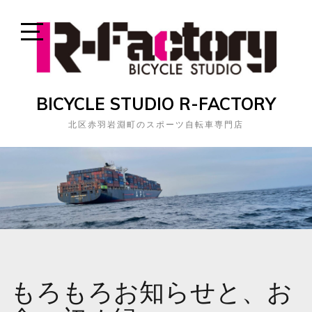
Skip
to
content
Open
Sidebar
BICYCLE STUDIO R-FACTORY
北区赤羽岩淵町のスポーツ自転車専門店
もろもろお知らせと、お