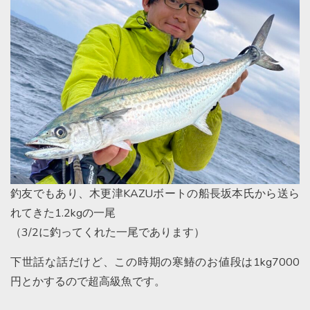
釣友でもあり、木更津KAZUボートの船長坂本氏から送ら
れてきた1.2kgの一尾
（3/2に釣ってくれた一尾であります）
下世話な話だけど、この時期の寒鰆のお値段は1kg7000
円とかするので超高級魚です。