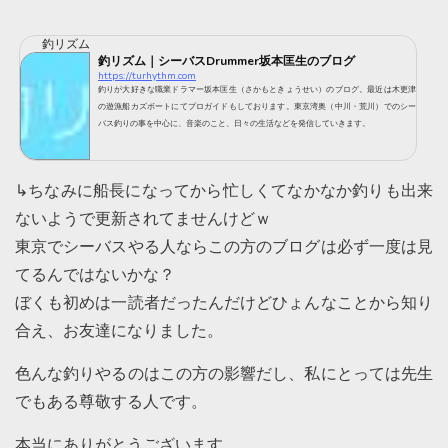
釣リズム
釣リズム｜シーバスDrummer坂本匡生のブログ
https://turhythm.com
釣りが大好きな職業ドラマー坂本匡生（さかもときょうせい）のブログ。最近は木更津
の遊漁船カズボートにてプロガイドもしております。東京湾奥（中川・荒川）でのシー
バス釣りの事を中心に、音楽のこと、日々の生活などを発信していきます。
↳ちなみに船長になってから忙しくてなかなか釣りも出来
ないようで更新されてませんけどｗ
東京でシーバスやる人ならこの方のブログは必ず一度は見
てるんではないかな？
ぼくも初めは一読者だったんだけどひょんなことから知り
合え、お友達になりました。
色んな釣りやるのはこの方の影響だし、私にとっては先生
でもある尊敬する人です。
本当にありがとうございます。