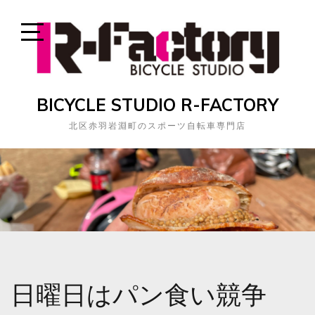
Skip
to
content
Open
Sidebar
BICYCLE STUDIO R-FACTORY
北区赤羽岩淵町のスポーツ自転車専門店
日曜日はパン食い競争