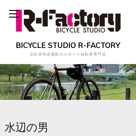
Skip
to
content
Open
Sidebar
BICYCLE STUDIO R-FACTORY
北区赤羽岩淵町のスポーツ自転車専門店
水辺の男