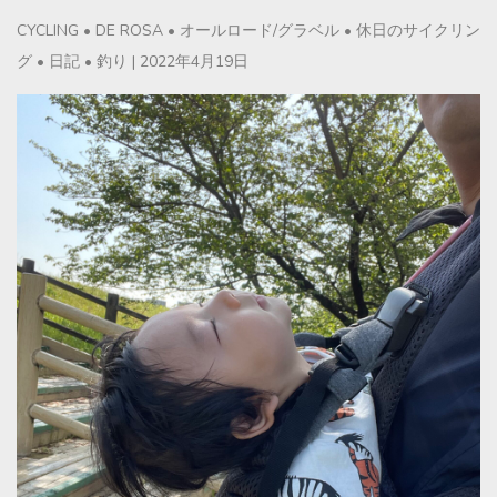
CYCLING
•
DE ROSA
•
オールロード/グラベル
•
休日のサイクリン
グ
•
日記
•
釣り
|
2022年4月19日