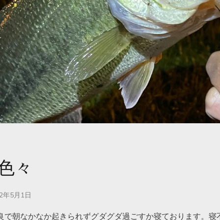
色々
22年5月1日
良で朝なかなか起きられずグダグダ過ごすか寝ております。寝