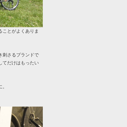
ることがよくありま
。
き刺さるブランドで
してだけはもったい
に。