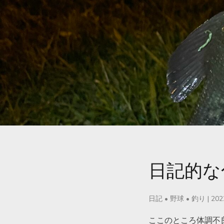
日記的な
日記
•
野球
•
釣り
|
20
ここのところ体調不