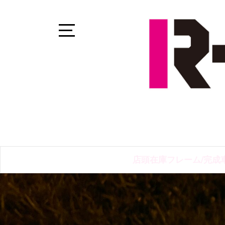
Skip
to
content
Open
Sidebar
店頭在庫フレーム/完成