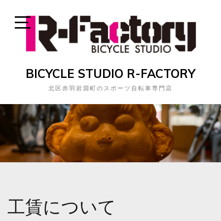
Skip
to
content
Open
Sidebar
BICYCLE STUDIO R-FACTORY
北区赤羽岩淵町のスポーツ自転車専門店
工賃について