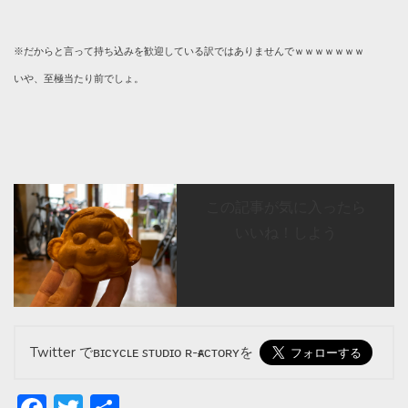
※だからと言って持ち込みを歓迎している訳ではありませんでｗｗｗｗｗｗｗ
いや、至極当たり前でしょ。
この記事が気に入ったら
いいね！しよう
Twitter でʙɪᴄʏᴄʟᴇ sᴛᴜᴅɪᴏ ʀ-ғᴀᴄᴛᴏʀʏを