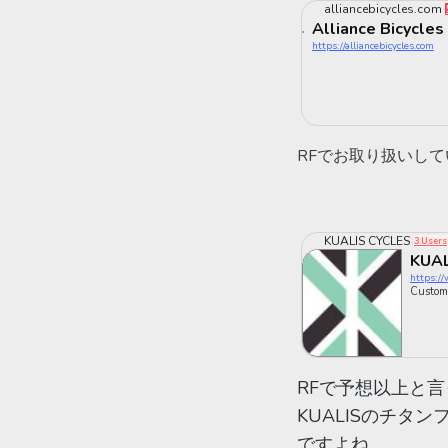
alliancebicycles.com
Alliance Bicycles
https://alliancebicycles.com
RFでお取り扱いし
KUALIS CYCLES
3 Users
KUAL
https://
Custom
RFで予想以上と
KUALISのチ
ですよね。