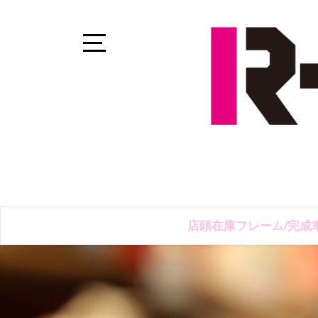
Skip
to
content
Open
Sidebar
店頭在庫フレーム/完成