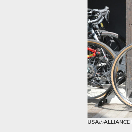
USA
ALLIANCE 
の