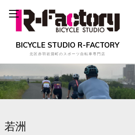
Skip
to
content
Open
Sidebar
BICYCLE STUDIO R-FACTORY
北区赤羽岩淵町のスポーツ自転車専門店
若洲