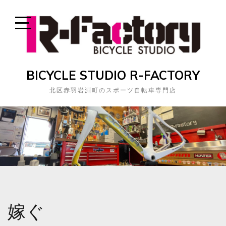
Skip
to
content
Open
Sidebar
BICYCLE STUDIO R-FACTORY
北区赤羽岩淵町のスポーツ自転車専門店
嫁ぐ