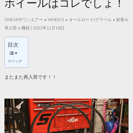
ホイールはコレでしょ！
ONEAER/ワンエアー
•
WHEELS
•
オールロード/グラベル
•
新着＆
再入荷
•
機材
|
2022年11月18日
目次
スペック
またまた再入荷です！！