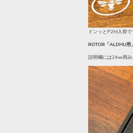
ドンッとP2M入荷で
ROTOR「ALDH
説明欄には24㎜用