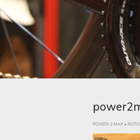
power
POWER 2 MAX
•
ROTO