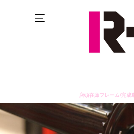
Skip
to
content
Open
Sidebar
店頭在庫フレーム/完成