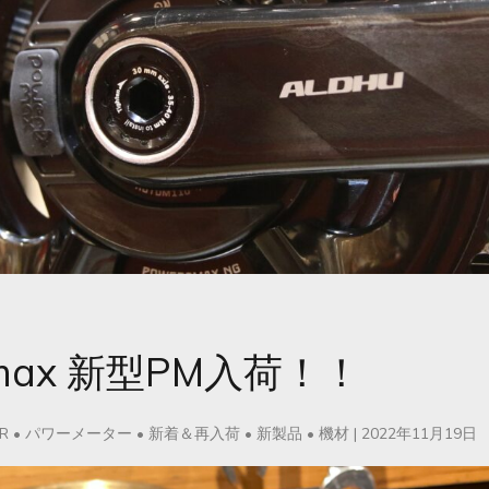
2max 新型PM入荷！！
R
•
パワーメーター
•
新着＆再入荷
•
新製品
•
機材
|
2022年11月19日