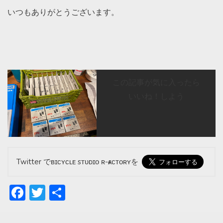
いつもありがとうございます。
この記事が気に入ったら
いいね！しよう
Twitter でʙɪᴄʏᴄʟᴇ sᴛᴜᴅɪᴏ ʀ-ғᴀᴄᴛᴏʀʏを
Facebook
Twitter
共
有