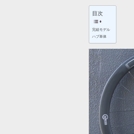
目次
完組モデル
ハブ単体