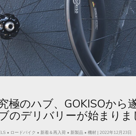
究極のハブ、GOKISOから
ブのデリバリーが始まりま
LS
•
ロードバイク
•
新着＆再入荷
•
新製品
•
機材
|
2022年12月23日