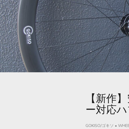
【新作】
ー対応ハ
GOKISO/ゴキソ
•
WHEE