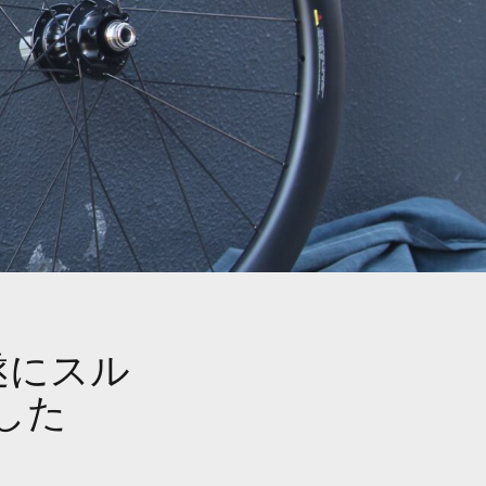
遂にスル
した