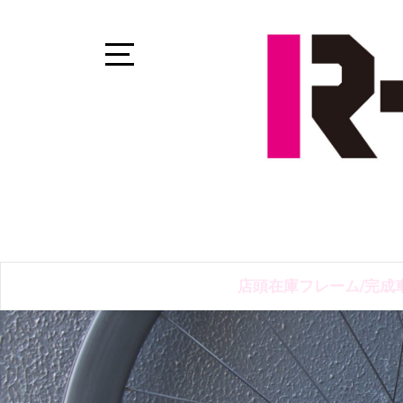
Skip
to
content
Open
Sidebar
店頭在庫フレーム/完成