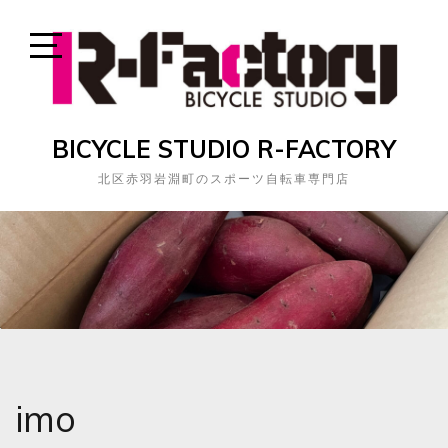
Skip
to
content
Open
Sidebar
BICYCLE STUDIO R-FACTORY
北区赤羽岩淵町のスポーツ自転車専門店
imo