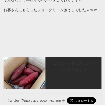
お客さんにもらったシュークリーム激うまでしたｗｗｗ
この記事が気に入ったら
いいね！しよう
Twitter でʙɪᴄʏᴄʟᴇ sᴛᴜᴅɪᴏ ʀ-ғᴀᴄᴛᴏʀʏを