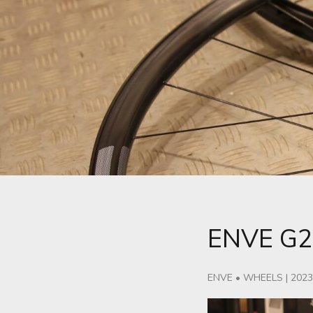
ENVE G
ENVE
•
WHEELS
|
202