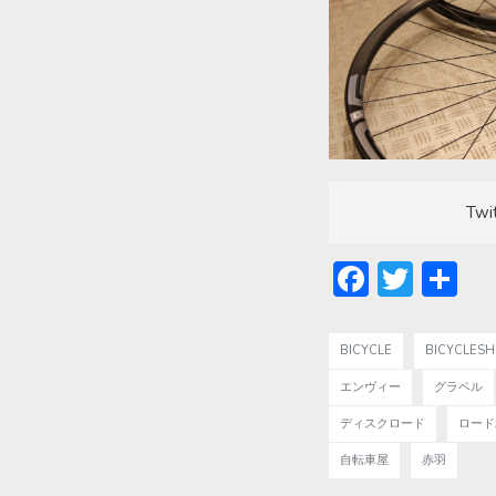
Twi
Facebo
Twitt
共
有
BICYCLE
BICYCLES
エンヴィー
グラベル
ディスクロード
ロード
自転車屋
赤羽