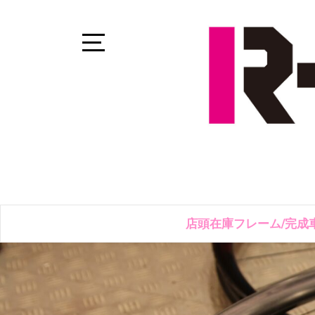
Skip
to
content
Open
Sidebar
店頭在庫フレーム/完成