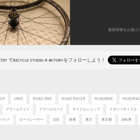
最新情報をお届け
tter でʙɪᴄʏᴄʟᴇ sᴛᴜᴅɪᴏ ʀ-ғᴀᴄᴛᴏʀʏを
フォローしよう！
ok
er
HOP
ENVE
ROAD BIKE
ROAD RACER
ROADBIKE
ROADRA
グラベルライド
グラベルロード
サイクルショップ
スポーツサイクル
バイク
ロードレーサー
北区
新着
東京
東京都
自転車