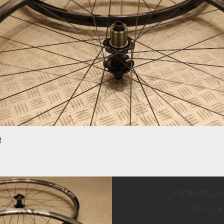
！
この記事が気に
いいね！し