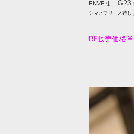
「
G23
ENVE
社
シマノフリー入荷し
RF
販売価格￥