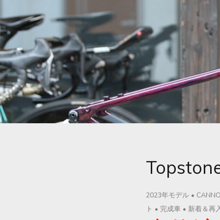
Topsto
2023年モデル
•
CANNO
ト
•
完成車
•
新着＆再