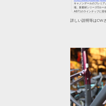
https://www.cyclowired.jp/n
キャノンデールのプレミアムグ
場。新素材シリーズ0カー
AB71のラインナップに登場し
詳しい説明等はCW