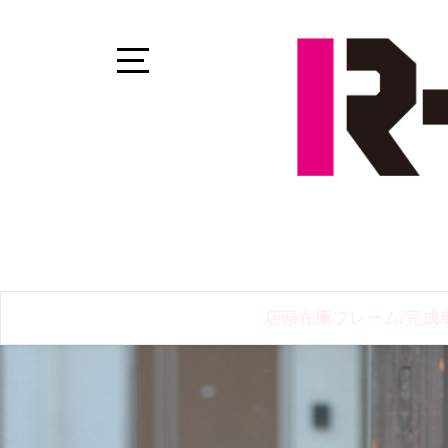
Skip
to
content
Open
Sidebar
店頭在庫フレーム/完成