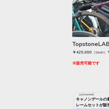
TopstoneLAB
￥
425,000
（
taxin
）
※
販売可能です
cyclowired
キャノンデールの最
レームセットが販売開