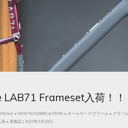
ne LAB71 Frameset入荷！！
NDALE
•
NEW ROADBIKE＆ITEMS
•
オールロード/グラベル
•
グラベ
入荷
•
新製品
|
2023年3月30日