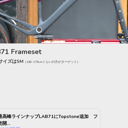
71 Frameset
サイズは
SM
（
160-175cm
くらいの方がターゲット）
高峰ラインナップLAB71にTopstone追加 フ
...