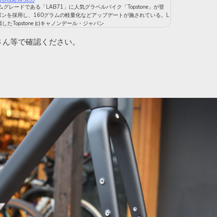
ews/node/385455
レードである「LAB71」に人気グラベルバイク「Topstone」が登
ボンを採用し、160グラムの軽量化などアップデートが施されている。L
たTopstone (c)キャノンデール・ジャパン
さん等で確認ください。