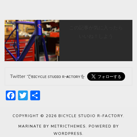
この記事が気に入ったら
いいね！しよう
Twitter でʙɪᴄʏᴄʟᴇ sᴛᴜᴅɪᴏ ʀ-ғᴀᴄᴛᴏʀʏを
Facebook
Twitter
共
有
COPYRIGHT © 2026
BICYCLE STUDIO R-FACTORY
.
MARINATE BY METRICTHEMES
. POWERED BY
WORDPRESS
.