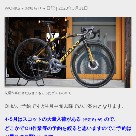
WORKS
•
お知らせ
•
日記
|
2023年3月31日
先週作事に当たらせてもらったグストのOH。
OHのご予約ですが4月中旬以降でのご案内となります。
4-5月はスコットの大量入荷がある
ので、
（予定ですが）
どこかでOH作業等の予約を絞ると思いますのでご予約は