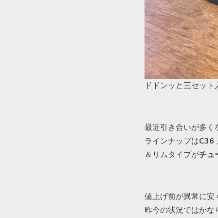
ドドンッと三セット
最近引き合いが多く
ラインナップは
C36
＆リムタイプが
チュ
値上げ前が異常に安く
昨今の状況ではかな