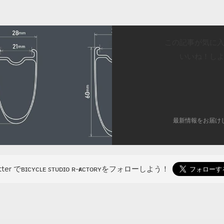
この記事が気に
いいね！し
最新情報をお届け
tter でʙɪᴄʏᴄʟᴇ sᴛᴜᴅɪᴏ ʀ-ғᴀᴄᴛᴏʀʏを
フォローしよう！
ok
er