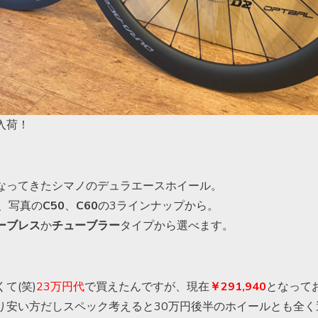
入荷！
なってきたシマノのデュラエースホイール。
、写真の
C50
、
C60
の3ラインナップから。
ーブレス
か
チューブラー
タイプから選べます。
て(笑)
23万円代
で買えたんですが、現在
￥291,940
となって
り安い方だしスペック考えると30万円後半のホイールとも全く