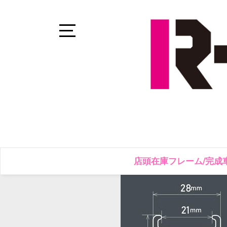
Skip
to
content
Open
Sidebar
店頭在庫フレーム/完成