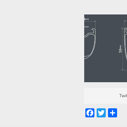
Twi
Facebo
Twitt
共
有