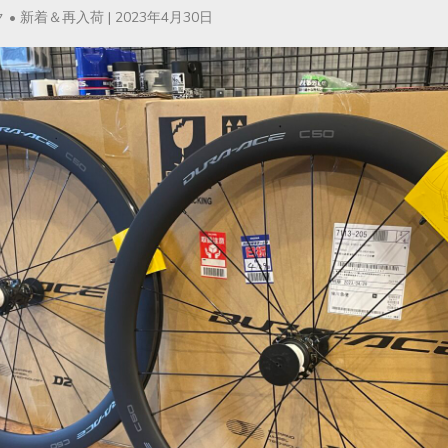
ク
•
新着＆再入荷
|
2023年4月30日