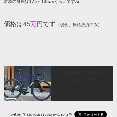
対象の身長は175～185cmくらいですね。
価格は
45万円
です
（現金、振込決済のみ）
この記事が気に入ったら
いいね！しよう
Twitter でʙɪᴄʏᴄʟᴇ sᴛᴜᴅɪᴏ ʀ-ғᴀᴄᴛᴏʀʏを