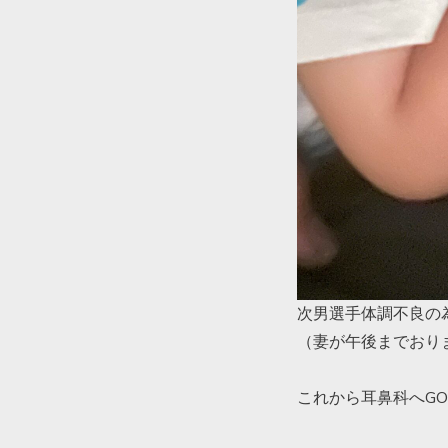
次男選手体調不良の
（妻が午後までおり
これから耳鼻科へG