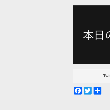
Twi
Facebo
Twitt
共
有