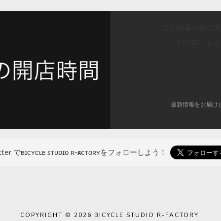
この記事が気に
いいね！し
最新情報をお届け
tter でʙɪᴄʏᴄʟᴇ sᴛᴜᴅɪᴏ ʀ-ғᴀᴄᴛᴏʀʏを
フォローしよう！
ok
er
COPYRIGHT © 2026
BICYCLE STUDIO R-FACTORY
.