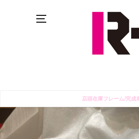
Skip
to
content
Open
Sidebar
店頭在庫フレーム/完成