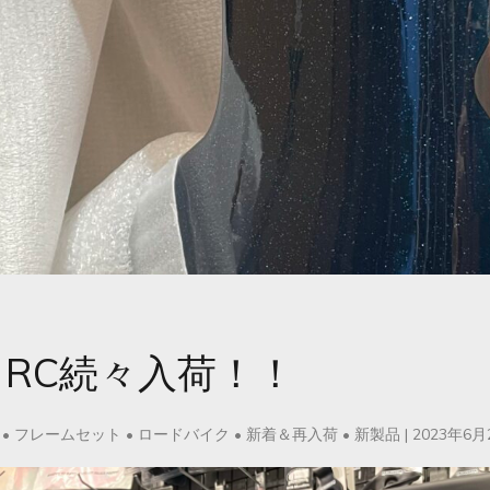
L RC続々入荷！！
•
フレームセット
•
ロードバイク
•
新着＆再入荷
•
新製品
|
2023年6月