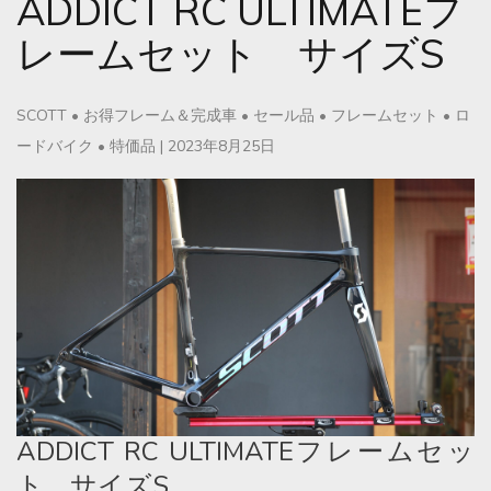
ADDICT RC ULTIMATEフ
レームセット サイズS
SCOTT
•
お得フレーム＆完成車
•
セール品
•
フレームセット
•
ロ
ードバイク
•
特価品
|
2023年8月25日
ADDICT RC ULTIMATEフレームセッ
ト サイズS