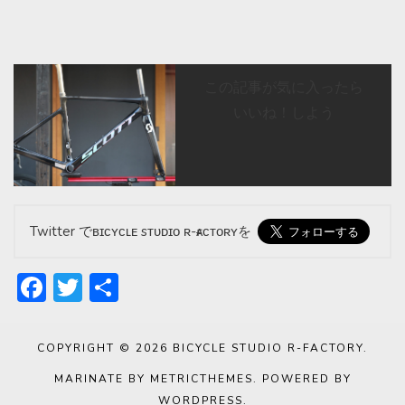
この記事が気に入ったら
いいね！しよう
Twitter でʙɪᴄʏᴄʟᴇ sᴛᴜᴅɪᴏ ʀ-ғᴀᴄᴛᴏʀʏを
Facebook
Twitter
共
有
COPYRIGHT © 2026
BICYCLE STUDIO R-FACTORY
.
MARINATE BY METRICTHEMES
. POWERED BY
WORDPRESS
.