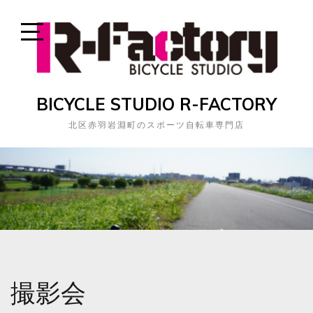
Skip
to
content
Open
Sidebar
BICYCLE STUDIO R-FACTORY
北区赤羽岩淵町のスポーツ自転車専門店
撮影会