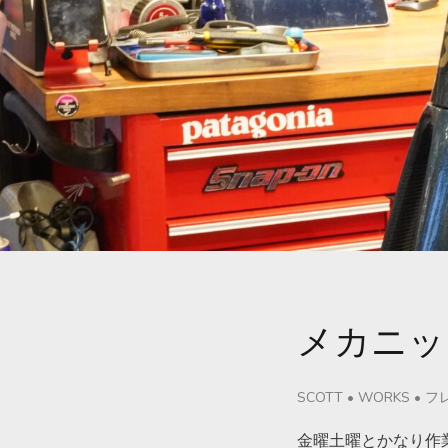
メカニッ
SCOTT
•
WORKS
•
フ
金曜土曜とかなり作