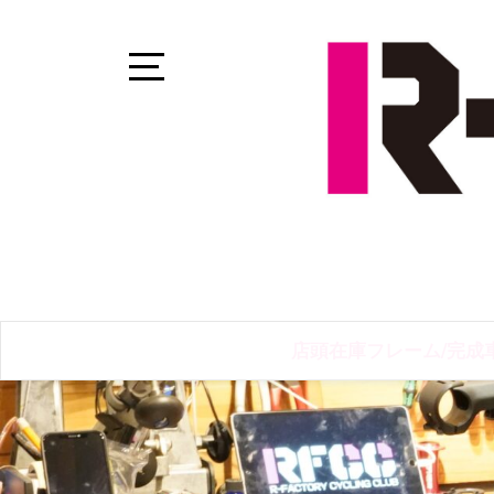
Skip
to
content
Open
Sidebar
店頭在庫フレーム/完成