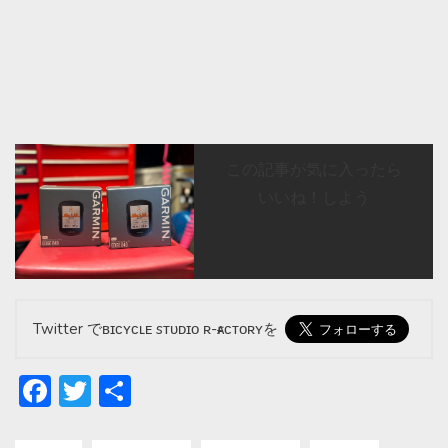
この記事が気に入ったら
いいね！しよう
Twitter でʙɪᴄʏᴄʟᴇ sᴛᴜᴅɪᴏ ʀ-ғᴀᴄᴛᴏʀʏを
Facebook
Twitter
共
有