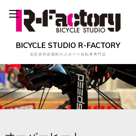
Skip
to
content
Open
Sidebar
BICYCLE STUDIO R-FACTORY
北区赤羽岩淵町のスポーツ自転車専門店