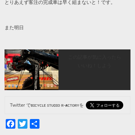
とりあえず客注の完成車は早く組まないと！です。
また明日
この記事が気に入ったら
いいね！しよう
Twitter でʙɪᴄʏᴄʟᴇ sᴛᴜᴅɪᴏ ʀ-ғᴀᴄᴛᴏʀʏを
Facebook
Twitter
共
有