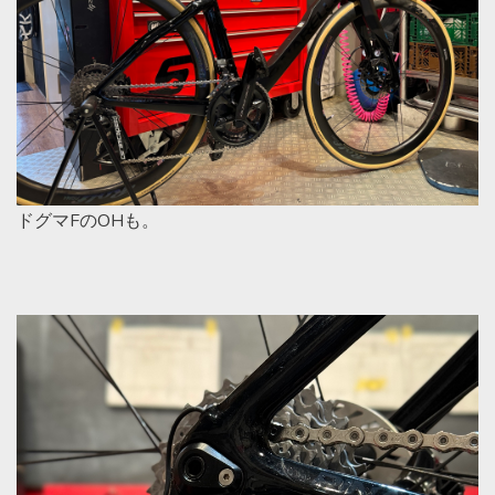
ドグマFのOHも。