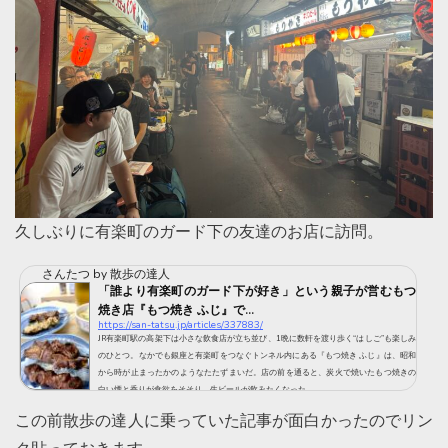
久しぶりに有楽町のガード下の友達のお店に訪問。
さんたつ by 散歩の達人
「誰より有楽町のガード下が好き」という親子が営むもつ
焼き店『もつ焼き ふじ』で...
https://san-tatsu.jp/articles/337883/
JR有楽町駅の高架下は小さな飲食店が立ち並び、1晩に数軒を渡り歩く“はしご”も楽しみ
のひとつ。なかでも銀座と有楽町をつなぐトンネル内にある『もつ焼き ふじ』は、昭和
から時が止まったかのようなたたずまいだ。店の前を通ると、炭火で焼いたもつ焼きの
白い煙と香りが食欲をそそり、生ビールが飲みたくなった。
この前散歩の達人に乗っていた記事が面白かったのでリン