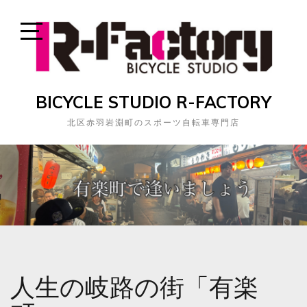
Skip
to
content
Open
Sidebar
BICYCLE STUDIO R-FACTORY
北区赤羽岩淵町のスポーツ自転車専門店
人生の岐路の街「有楽