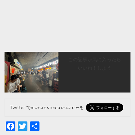
この記事が気に入ったら
いいね！しよう
Twitter でʙɪᴄʏᴄʟᴇ sᴛᴜᴅɪᴏ ʀ-ғᴀᴄᴛᴏʀʏを
Facebook
Twitter
共