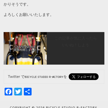
かりそうです。
よろしくお願いいたします。
この記事が気に入ったら
いいね！しよう
Twitter でʙɪᴄʏᴄʟᴇ sᴛᴜᴅɪᴏ ʀ-ғᴀᴄᴛᴏʀʏを
Facebook
Twitter
共
有
COPYRIGHT © 2026
BICYCLE STUDIO R-FACTORY
.