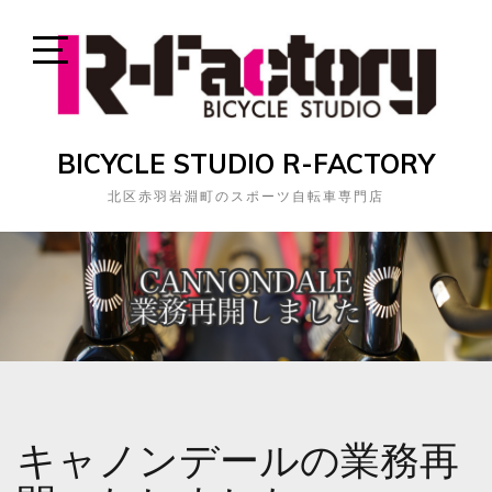
Skip
to
content
Open
Sidebar
BICYCLE STUDIO R-FACTORY
北区赤羽岩淵町のスポーツ自転車専門店
キャノンデールの業務再