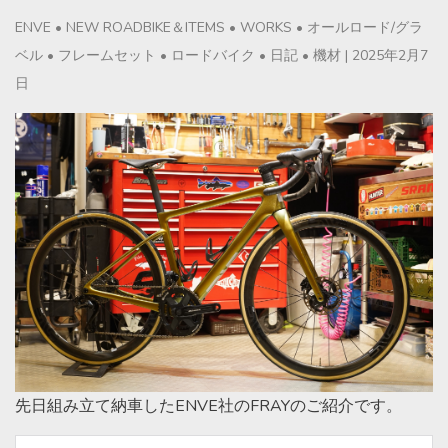
ENVE
•
NEW ROADBIKE＆ITEMS
•
WORKS
•
オールロード/グラ
ベル
•
フレームセット
•
ロードバイク
•
日記
•
機材
|
2025年2月7
日
先日組み立て納車したENVE社のFRAYのご紹介です。