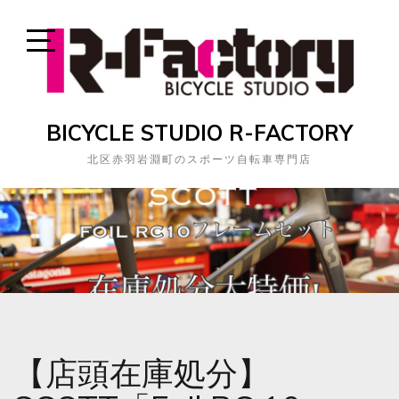
Skip
to
content
Open
Sidebar
BICYCLE STUDIO R-FACTORY
北区赤羽岩淵町のスポーツ自転車専門店
【店頭在庫処分】