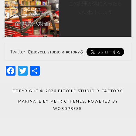
この記事が気に入ったら
いいね！しよう
Twitter でʙɪᴄʏᴄʟᴇ sᴛᴜᴅɪᴏ ʀ-ғᴀᴄᴛᴏʀʏを
Facebook
Twitter
共
有
COPYRIGHT © 2026
BICYCLE STUDIO R-FACTORY
.
MARINATE BY METRICTHEMES
. POWERED BY
WORDPRESS
.