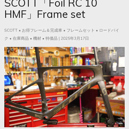
SCOTT「Foil RC 10
HMF」Frame set
SCOTT
•
お得フレーム＆完成車
•
フレームセット
•
ロードバイ
ク
•
在庫商品
•
機材
•
特価品
|
2025年3月17日