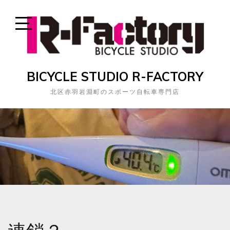
Skip
to
content
Open
Sidebar
BICYCLE STUDIO R-FACTORY
北区赤羽岩淵町のスポーツ自転車専門店