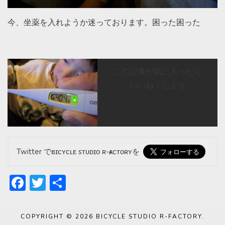
今、坐薬を入れようか迷っております。困った困った
この記事が気に入ったら
いいね！しよう
Twitter でʙɪᴄʏᴄʟᴇ sᴛᴜᴅɪᴏ ʀ-ғᴀᴄᴛᴏʀʏを
Facebook
Twitter
共
有
COPYRIGHT © 2026
BICYCLE STUDIO R-FACTORY
.