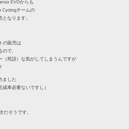
ersix EVOからも
 Pro Cyclingチームの
売となります。
トの販売は
るので、
ー（死語）な気がしてしまうんですが
？
めました
完成車必要ないですし）
順次だそうです。