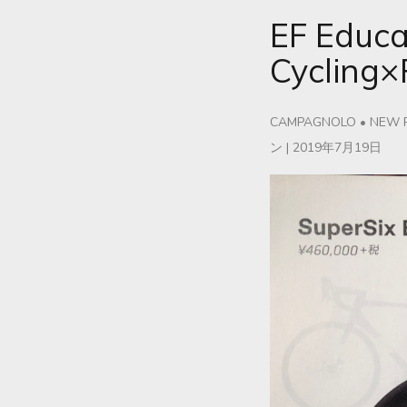
EF Educat
Cycling
CAMPAGNOLO
•
NEW 
ン
|
2019年7月19日