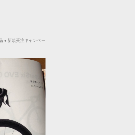
品
•
新規受注キャンペー