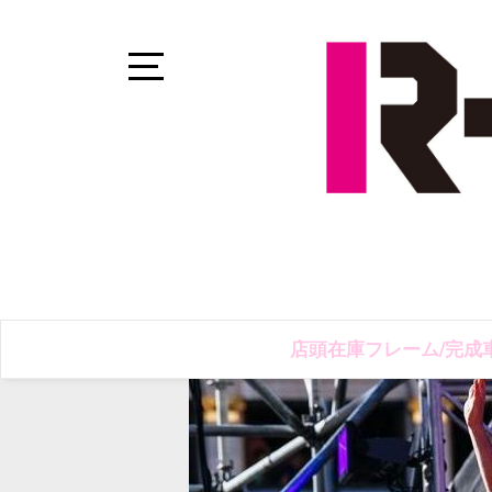
Skip
to
content
Open
Sidebar
店頭在庫フレーム/完成