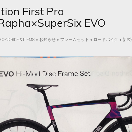
ion First Pro
×Rapha×SuperSix EVO
ROADBIKE＆ITEMS
•
お知らせ
•
フレームセット
•
ロードバイク
•
新製