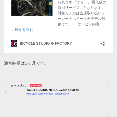
通常納期は1ヶ月です。
jsk-cycf.com
2 Pockets
ROAD | CARBON| JSK Cycling Force
http://jsk-cycf.com/road--carbon.html