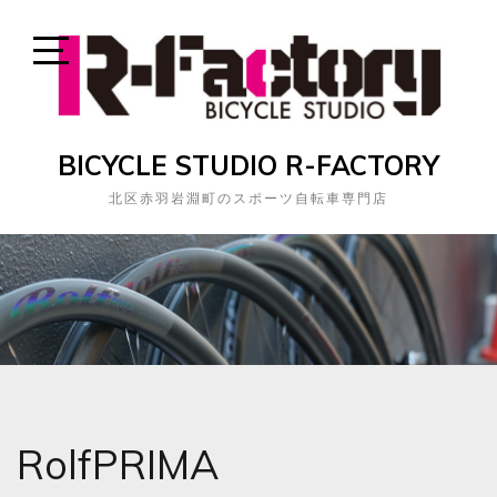
Skip
to
content
Open
Sidebar
BICYCLE STUDIO R-FACTORY
北区赤羽岩淵町のスポーツ自転車専門店
RolfPRIMA