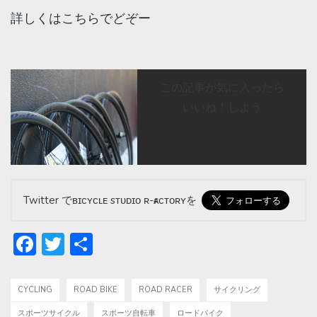
詳しくはこちらでどぞー
この記事が気に入ったら
いいね！しよう
Twitter でʙɪᴄʏᴄʟᴇ sᴛᴜᴅɪᴏ ʀ-ғᴀᴄᴛᴏʀʏを
Facebook
Twitter
共
有
CYCLING
ROAD BIKE
ROAD RACER
サイクリング
スポーツサイクル
スポーツ自転車
ロードバイク