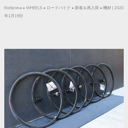
Rolfprima
•
WHEELS
•
ロードバイク
•
新着＆再入荷
•
機材
|
2020
年1月19日