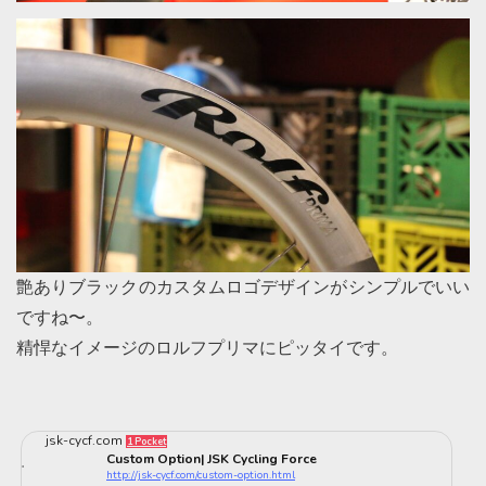
艶ありブラックのカスタムロゴデザインがシンプルでいい
ですね〜。
精悍なイメージのロルフプリマにピッタイです。
jsk-cycf.com
1 Pocket
Custom Option| JSK Cycling Force
http://jsk-cycf.com/custom-option.html