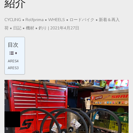
紹介
CYCLING
•
Rolfprima
•
WHEELS
•
ロードバイク
•
新着＆再入
荷
•
日記
•
機材
•
釣り
|
2021年4月27日
目次
ARES4
ARES3