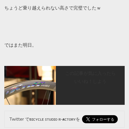
ちょうど乗り越えられない高さで完璧でしたｗ
ではまた明日。
この記事が気に入ったら
いいね！しよう
Twitter でʙɪᴄʏᴄʟᴇ sᴛᴜᴅɪᴏ ʀ-ғᴀᴄᴛᴏʀʏを