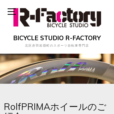
Skip
to
content
Open
Sidebar
BICYCLE STUDIO R-FACTORY
北区赤羽岩淵町のスポーツ自転車専門店
RolfPRIMAホイールのご