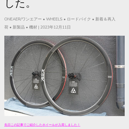
した。
ONEAER/ワンエアー
•
WHEELS
•
ロードバイク
•
新着＆再入
荷
•
新製品
•
機材
|
2023年12月11日
先日この記事でご紹介したホイールが入荷しました！