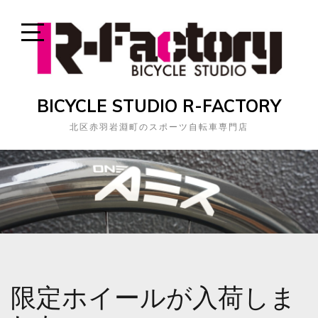
Skip
to
content
Open
Sidebar
BICYCLE STUDIO R-FACTORY
北区赤羽岩淵町のスポーツ自転車専門店
限定ホイールが入荷しま