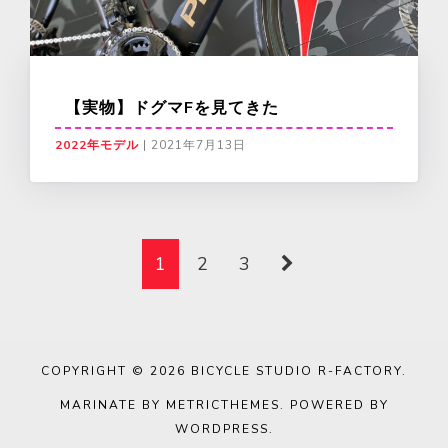
【実物】ドグマFを見てきた
2022年モデル
|
2021年7月13日
1
2
3
COPYRIGHT © 2026
BICYCLE STUDIO R-FACTORY
.
MARINATE BY METRICTHEMES
. POWERED BY
WORDPRESS
.